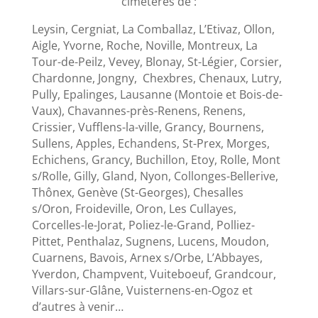
cimetères de :
Leysin, Cergniat, La Comballaz, L’Etivaz, Ollon,
Aigle, Yvorne, Roche, Noville, Montreux, La
Tour-de-Peilz, Vevey, Blonay, St-Légier, Corsier,
Chardonne, Jongny, Chexbres, Chenaux, Lutry,
Pully, Epalinges, Lausanne (Montoie et Bois-de-
Vaux), Chavannes-près-Renens, Renens,
Crissier, Vufflens-la-ville, Grancy, Bournens,
Sullens, Apples, Echandens, St-Prex, Morges,
Echichens, Grancy, Buchillon, Etoy, Rolle, Mont
s/Rolle, Gilly, Gland, Nyon, Collonges-Bellerive,
Thônex, Genève (St-Georges), Chesalles
s/Oron, Froideville, Oron, Les Cullayes,
Corcelles-le-Jorat, Poliez-le-Grand, Polliez-
Pittet, Penthalaz, Sugnens, Lucens, Moudon,
Cuarnens, Bavois, Arnex s/Orbe, L’Abbayes,
Yverdon, Champvent, Vuiteboeuf, Grandcour,
Villars-sur-Glâne, Vuisternens-en-Ogoz et
d’autres à venir…